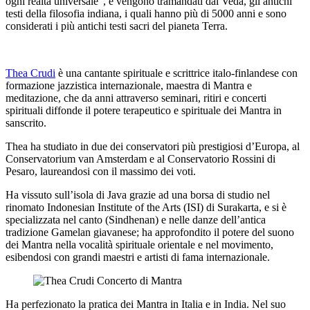
ogni realtà universale”, e vengono tramandati dai Veda, gli antichi
testi della filosofia indiana, i quali hanno più di 5000 anni e sono
considerati i più antichi testi sacri del pianeta Terra.
Thea Crudi
è una cantante spirituale e scrittrice italo-finlandese con
formazione jazzistica internazionale, maestra di Mantra e
meditazione, che da anni attraverso seminari, ritiri e concerti
spirituali diffonde il potere terapeutico e spirituale dei Mantra in
sanscrito.
Thea ha studiato in due dei conservatori più prestigiosi d’Europa, al
Conservatorium van Amsterdam e al Conservatorio Rossini di
Pesaro, laureandosi con il massimo dei voti.
Ha vissuto sull’isola di Java grazie ad una borsa di studio nel
rinomato Indonesian Institute of the Arts (ISI) di Surakarta, e si è
specializzata nel canto (Sindhenan) e nelle danze dell’antica
tradizione Gamelan giavanese; ha approfondito il potere del suono
dei Mantra nella vocalità spirituale orientale e nel movimento,
esibendosi con grandi maestri e artisti di fama internazionale.
Ha perfezionato la pratica dei Mantra in Italia e in India. Nel suo