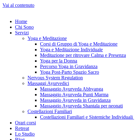
Vai al contenuto
Home
Chi Sono
Servizi
Yoga e Meditazione
Corsi di Gruppo di Yoga e Meditazione
Yoga e Meditazione Individuale
Meditazione per ritrovare Calma e Presenza
Yoga per la Donna
Percorso Yoga in Gravidanza
Yoga Post-Parto Spazio Sacro
Nervous System Regulation
Massaggi Ayurvedici
Massaggio Ayurveda Abhyanga
Massaggio Ayurveda Punti Marma
Massaggio Ayurveda in Gravidanza
Massaggio Ayurveda Shantala per neonati
Costellazioni Familiari
Costellazioni Familiari e Sistemiche Individuali
Orari corsi
Retreat
Lo Studio
Blog