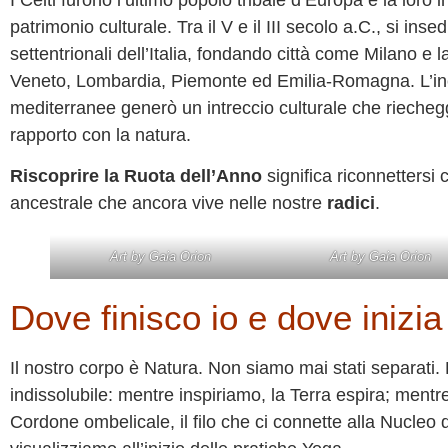
I Celti furono l’ultimo popolo tribale d’Europa e la loro
patrimonio culturale. Tra il V e il III secolo a.C., si ins
settentrionali dell’Italia, fondando città come Milano e
Veneto, Lombardia, Piemonte ed Emilia-Romagna. L’inco
mediterranee generò un intreccio culturale che riecheggi
rapporto con la natura.
Riscoprire la Ruota dell’Anno
significa riconnettersi
ancestrale che ancora vive nelle nostre
radici
.
Art by Gaia Orion
Art by Gaia Orion
Dove finisco io e dove inizia
Il nostro corpo è Natura. Non siamo mai stati separati.
indissolubile: mentre inspiriamo, la Terra espira; mentre 
Cordone ombelicale, il filo che ci connette alla Nucleo 