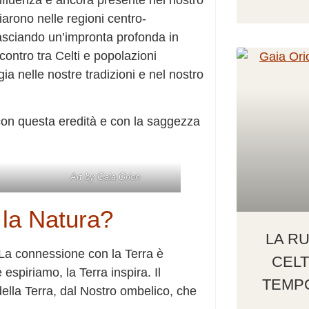
 influenza è ancora presente nel nostro
ediarono nelle regioni centro-
 lasciando un’impronta profonda in
ntro tra Celti e popolazioni
a nelle nostre tradizioni e nel nostro
 con questa eredità e con la saggezza
Art by Gaia Orion
 la Natura?
LA R
 La connessione con la Terra è
CELT
espiriamo, la Terra inspira. Il
TEMP
della Terra, dal Nostro ombelico, che