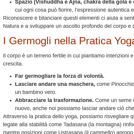
Spazio (Vishuddha e Ajna, chakra della gola e 
cui ogni cosa può fiorire, l’espressione autentica e 
Riconoscere e bilanciare questi elementi ci aiuta a sent
Natura e a sviluppare un ascolto profondo del corpo e de
I Germogli nella Pratica Yog
Il corpo è un terreno fertile in cui piantiamo intenzioni
crescita.
Far germogliare la forza di volontà.
Lasciare andare una maschera,
come Pinocchio h
un bambino vero.
Abbracciare la trasformazione.
Come un seme che
nuovo, anche noi possiamo lasciar andare ciò che 
Attraverso la pratica dello yoga, possiamo risvegliare q
legate alla stabilità come Tadasana (la montagna) rinf
mentre posizioni come Ustrasana (il cammello) aprono il