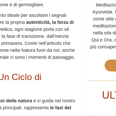
zione e di germogliare.
Meditazio
Ayurveda. S
o ideale per ascoltare i segnali
come stile 
re la propria
autenticità, la forza di
meditazion
edica, ogni stagione porta con sé
nella vita di
la fase di transizione, dall’inerzia
Qui e Ora, c
 primavera. Come nell’articolo che
più consapev
come nella Natura fuori da noi, anche
monale ci sono i momenti di passaggio,
Un Ciclo di
UL
asi della natura
e ci guida nel nostro
tà principali, rappresenta
le fasi del