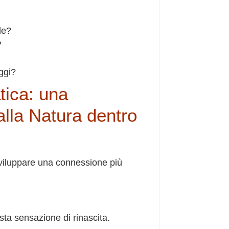
le?
?
ggi?
tica: una
alla Natura dentro
a sviluppare una connessione più
sta sensazione di rinascita.