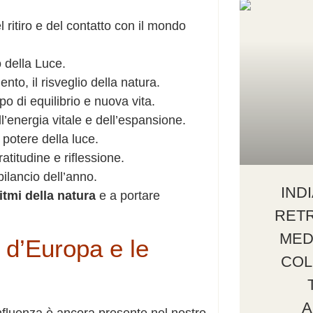
 ritiro e del contatto con il mondo
no della Luce.
to, il risveglio della natura.
o di equilibrio e nuova vita.
’energia vitale e dell’espansione.
 potere della luce.
atitudine e riflessione.
bilancio dell’anno.
IND
ritmi della natura
e a portare
RETR
MED
le d’Europa e le
COL
A