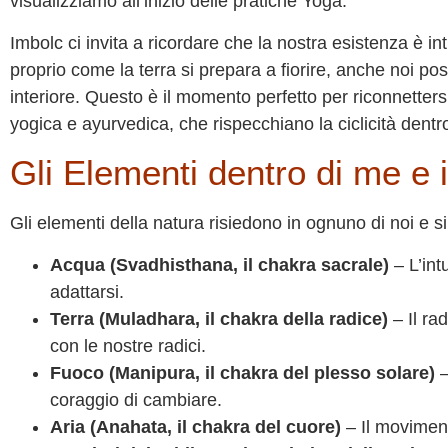
visualizziamo all’inizio delle pratiche Yoga.
Imbolc ci invita a ricordare che la nostra esistenza è int
proprio come la terra si prepara a fiorire, anche noi pos
interiore. Questo è il momento perfetto per riconnetters
yogica e ayurvedica, che rispecchiano la ciclicità dentro 
Gli Elementi dentro di me e 
Gli elementi della natura risiedono in ognuno di noi e si 
Acqua (Svadhisthana, il chakra sacrale)
– L’intu
adattarsi.
Terra (Muladhara, il chakra della radice)
– Il ra
con le nostre radici.
Fuoco (Manipura, il chakra del plesso solare)
–
coraggio di cambiare.
Aria (Anahata, il chakra del cuore)
– Il movimento