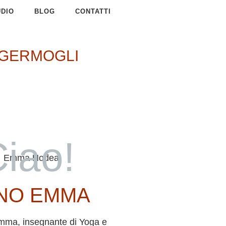
UDIO
BLOG
CONTATTI
I GERMOGLI
iao!
NO EMMA
mma, insegnante di Yoga e