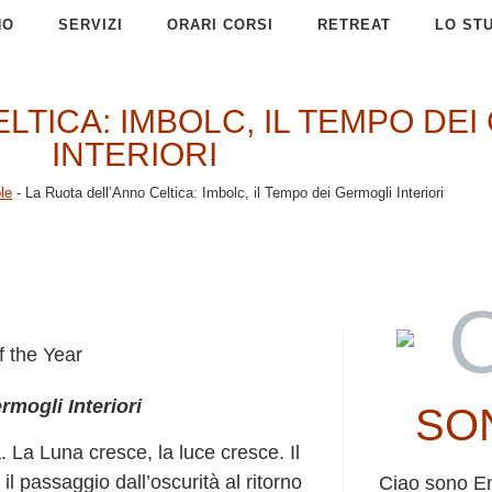
NO
SERVIZI
ORARI CORSI
RETREAT
LO ST
LTICA: IMBOLC, IL TEMPO DE
INTERIORI
le
-
La Ruota dell’Anno Celtica: Imbolc, il Tempo dei Germogli Interiori
C
rmogli Interiori
SO
. La Luna cresce, la luce cresce. Il
l passaggio dall’oscurità al ritorno
Ciao sono E